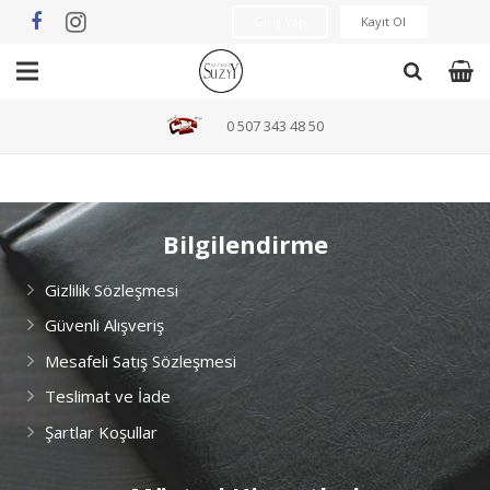
Giriş Yap
Kayıt Ol
Yeni Sezon
0 507 343 48 50
İndirimli Ürünler
Üst Giyim
Bilgilendirme
Alt Giyim
Gizlilik Sözleşmesi
Dış Giyim
Güvenli Alışveriş
Mesafeli Satış Sözleşmesi
Elbise
Teslimat ve İade
Basic
Şartlar Koşullar
Aksesuar